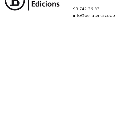
93 742 26 83
info@bellaterra.coop
Suscribirme
Utilizaremos sus datos para enviar el boletín informativo.
Para más información sobre el tratamiento y sus derechos, consulte la
política de
privacidad
Acepto el tratamiento de datos para enviar el boletín informativo
AYUDA
CONTACTO
© Copyright 2020 Bellaterra
Todas las transacciones y
Derecho de desistimiento
Política de cookies
Aviso legal
pagos son seguros
Política de privacidad
Política de privacidad en redes